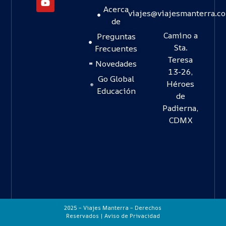
Acerca
viajes@viajesmanterra.c
de
Camino a
Preguntas
Sta.
Frecuentes
Teresa
Novedades
13-26,
Go Global
Héroes
Educación
de
Padierna,
CDMX
2025 – Viajes Manterra – Derechos
Reservados |
Aviso de Privacidad