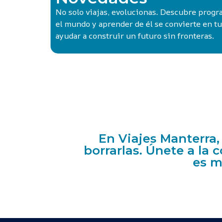
No solo viajas, evolucionas. Descubre prog
el mundo y aprender de él se convierte en t
ayudar a construir un futuro sin fronteras.
En Viajes Manterra,
borrarlas. Únete a la
es m