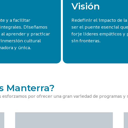
Visión
 y a facilitar
Redefinir el impacto de l
 integrales. Diseñamos
ser el puente esencial que
 al aprender y practicar
forje líderes empáticos y
a inmersión cultural
sin fronteras.
madora y única.
es Manterra?
os esforzamos por ofrecer una gran variedad de programas y 