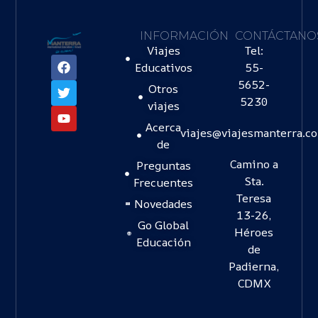
INFORMACIÓN
CONTÁCTANO
Viajes
Tel:
Educativos
55-
5652-
Otros
5230
viajes
Acerca
viajes@viajesmanterra.c
de
Camino a
Preguntas
Sta.
Frecuentes
Teresa
Novedades
13-26,
Go Global
Héroes
Educación
de
Padierna,
CDMX