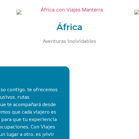
África
Aventuras inolvidables
so contigo, te ofrecemos
usivos, rutas
 que te acompañará desde
bemos que cada viajero es
e para que tu experiencia
eocupaciones. Con Viajes
n lugar a otro, es ¡vivir