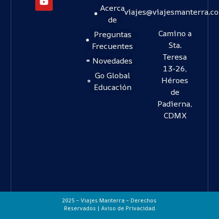
Acerca
viajes@viajesmanterra.c
de
Camino a
Preguntas
Sta.
Frecuentes
Teresa
Novedades
13-26,
Go Global
Héroes
Educación
de
Padierna,
CDMX
2025 – Viajes Manterra – Derechos
Reservados |
Aviso de Privacidad