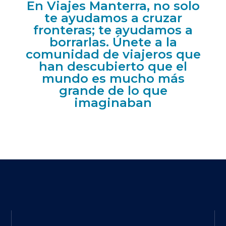
En Viajes Manterra, no solo
te ayudamos a cruzar
fronteras; te ayudamos a
borrarlas. Únete a la
comunidad de viajeros que
han descubierto que el
mundo es mucho más
grande de lo que
imaginaban