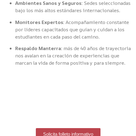
Ambientes Sanos y Seguros:
Sedes seleccionadas
bajo los más altos estándares internacionales.
Monitores Expertos:
Acompañamiento constante
por líderes capacitados que guían y cuidan a los
estudiantes en cada paso del camino.
Respaldo Manterra:
más de 40 años de trayectoria
nos avalan en la creación de experiencias que
marcan la vida de forma positiva y para siempre.
¡Regálales el verano que
siempre soñaron!
Permite que tus hijos descubran de lo que
son capaces mientras exploran el mundo.
Solicita folleto informativo