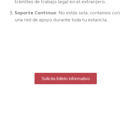
trámites de trabajo legal en el extranjero.
Soporte Continuo:
No estás sola; contamos con
una red de apoyo durante toda tu estancia.
Quiero aplicar al programa
Au Pair
¡Atrévete a dar el paso hacia lo
extraordinario!
Solicita folleto informativo