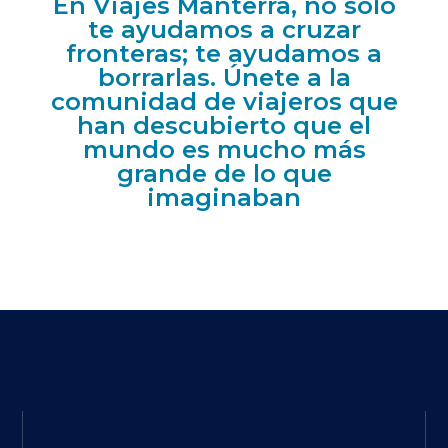
En Viajes Manterra, no solo
te ayudamos a cruzar
fronteras; te ayudamos a
borrarlas. Únete a la
comunidad de viajeros que
han descubierto que el
mundo es mucho más
grande de lo que
imaginaban