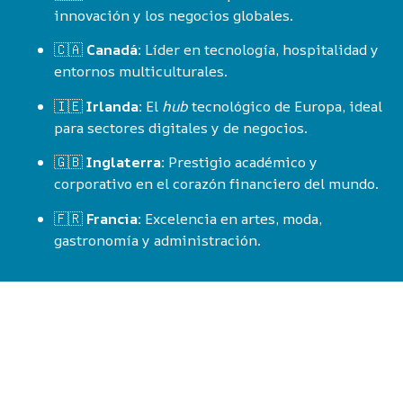
innovación y los negocios globales.
🇨🇦
Canadá:
Líder en tecnología, hospitalidad y
entornos multiculturales.
🇮🇪
Irlanda:
El
hub
tecnológico de Europa, ideal
para sectores digitales y de negocios.
🇬🇧
Inglaterra:
Prestigio académico y
corporativo en el corazón financiero del mundo.
🇫🇷
Francia:
Excelencia en artes, moda,
gastronomía y administración.
Da el siguiente paso hacia la
cima de tu industria.